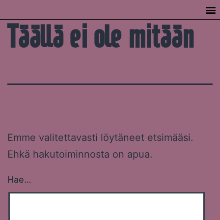
Täällä ei ole mitään
Emme valitettavasti löytäneet etsimääsi.
Ehkä hakutoiminnosta on apua.
Hae…